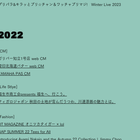
プリパラ&キラッとプリ☆チャン＆ワッチャプリマジ! Winter Live 2023
2022
[CM]
ガリバー知立1号店 web CM
雪印北海道バター web CM
YAMAHA PAS CM
Life Stlye]
福生市商工会presents 福生へ、行こう。
フィガロジャポン 秋田の土地が育んだうつわ、川連漆器の魅力とは。
Fashion]
OT MAGAZINE オニツカタイガー × lol
GAP SUMMER 22 Tees for All
ntroducing Ayami Nakajo and the Autumn 22 Collection | Jimmy Choo