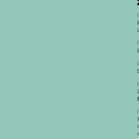
[
[
[