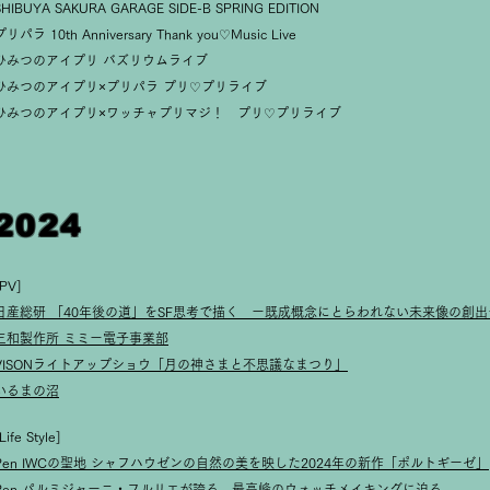
SHIBUYA SAKURA GARAGE SIDE-B SPRING EDITION
プリパラ 10th Anniversary Thank you♡Music Live
ひみつのアイプリ バズリウムライブ
ひみつのアイプリ×プリパラ プリ♡プリライブ
ひみつのアイプリ×ワッチャプリマジ！ プリ♡プリライブ
2024
[PV]
日産総研 「40年後の道」をSF思考で描く ー既成概念にとらわれない未来像の創出
三和製作所 ミミー電子事業部
VISONライトアップショウ「月の神さまと不思議なまつり」
いるまの沼
Life Style]
​Pen IWCの聖地 シャフハウゼンの自然の美を映した2024年の新作「ポルトギーゼ」
Pen パルミジャーニ・フルリエが誇る、最高峰のウォッチメイキングに迫る