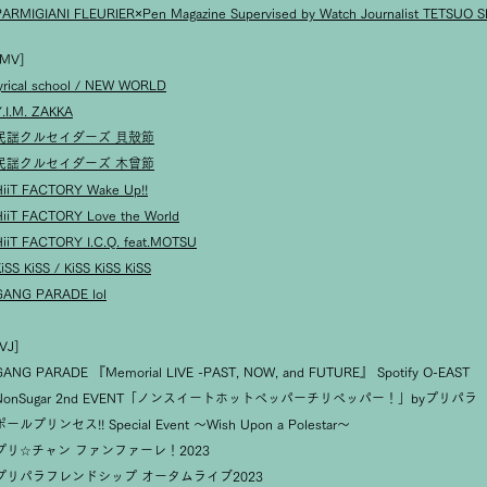
PARMIGIANI FLEURIER×Pen Magazine Supervised by Watch Journalist TETSUO
[MV]
lyrical school / NEW WORLD
Y.I.M. ZAKKA
民謡クルセイダーズ 貝殻節
民謡クルセイダーズ 木曾節
HiiT FACTORY Wake Up!!
HiiT FACTORY Love the World
HiiT FACTORY I.C.Q. feat.MOTSU
iSS KiSS / KiSS KiSS KiSS
GANG PARADE lol
VJ]
GANG PARADE 『Memorial LIVE -PAST, NOW, and FUTURE』 Spotify O-EAST
NonSugar 2nd EVENT「ノンスイートホットペッパーチリペッパー！」byプリパラ
ポールプリンセス!! Special Event ～Wish Upon a Polestar～
プリ☆チャン ファンファーレ！2023
プリパラフレンドシップ オータムライブ2023