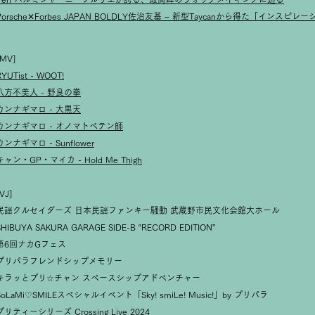
Porsche✕Forbes JAPAN BOLDLY佐治友基 – 新型Taycanから得た「インスピレ
[MV]
RYUTist - WOOT!
八方不美人 - 野良の拳
カンナギマロ - 大黒天
カンナギマロ - オノマトペテン師
カンナギマロ - Sunflower
キャン・GP・マイカ - Hold Me Thigh
VJ]
民謡クルセイダーズ 日本民謡ファンキー騒動 武蔵野市民文化会館大ホール
SHIBUYA SAKURA GARAGE SIDE-B “RECORD EDITION”
第6回ナカGフェス
プリパラフレンドシップメモリー
キラッとプリ☆チャン スペースシップアドベンチャー
SoLaMi♡SMILEスペシャルイベント「Sky! smiLe! Music!」by プリパラ
プリティーシリーズ Crossing Live 2024