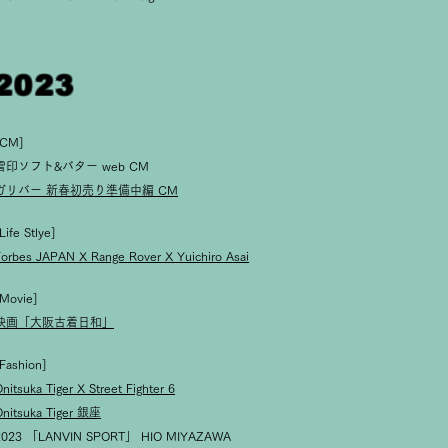
2023
[CM]
雪印ソフト&バター web CM
ガリバー 新春初売り準備中編 CM
Life Stlye]
Forbes JAPAN X Range Rover X Yuichiro Asai
[Movie]
映画「大阪古着日和」
Fashion]
nitsuka Tiger X Street Fighter 6
Onitsuka Tiger 銀座
2023 「LANVIN SPORT」 HIO MIYAZAWA