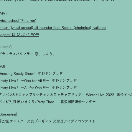
[MV]
yrical school "Find me"
inan (lyrical school)
all-rounder feat. Rachel (chelmico), valknee
Appare! ぱ ぴ ぷ ぺ POP!
[Drama]
グラマラスバタフライ 恋、しよう。
VJ]
Dressing Ready Show!! -中野サンプラザ
Pretty Live！ ～One for All !!!～ -中野サンプラザ
Pretty Live！ ～All for One !!!～ -中野サンプラザ
プリパラ&キラッとプリ☆チャン＆ワッチャプリマジ! Winter Live 2022 -幕張イ
パリピ孔明 歌いまくり♪Party Time！ -幕張国際研修センター
Streaming]
第27回サンスター文具プレゼンツ 文房具アイデアコンテスト