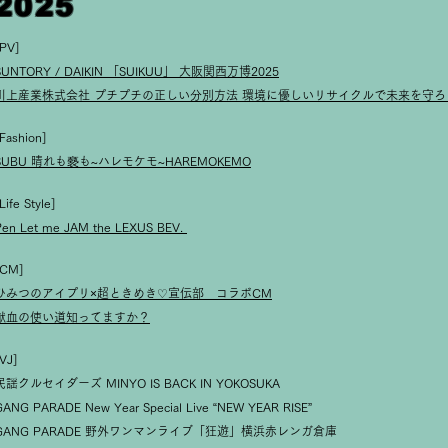
2025
[PV]
SUNTORY / DAIKIN 「SUIKUU」 大阪関西万博2025
川上産業株式会社 プチプチの正しい分別方法 環境に優しいリサイクルで未来を守ろ
Fashion]
SUBU 晴れも褻も~ハレモケモ~HAREMOKEMO
Life Style]
Pen Let me JAM the LEXUS BEV.
[CM]
ひみつのアイプリ×超ときめき♡宣伝部 コラボCM
献血の使い道知ってますか？
VJ]
民謡クルセイダーズ MINYO IS BACK IN YOKOSUKA
GANG PARADE New Year Special Live “NEW YEAR RISE”
GANG PARADE 野外ワンマンライブ「狂遊」横浜赤レンガ倉庫