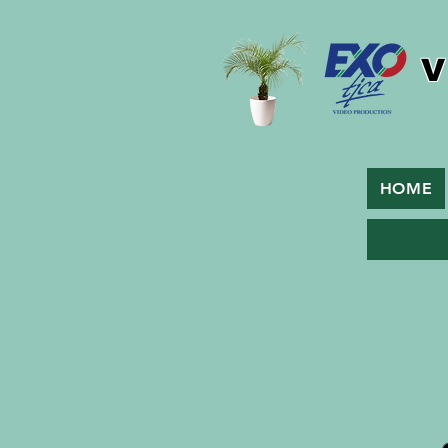
V
HOME