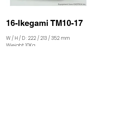
16-Ikegami TM10-17
W / H / D : 222 / 213 / 352 mm
Wieight: 10Kg
Input : BNC