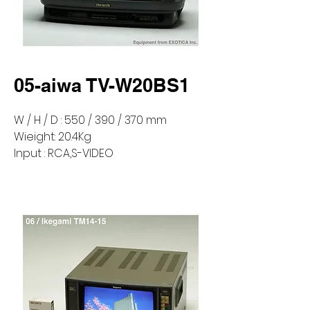
05-aiwa TV-W20BS1
W / H / D : 550 / 390 / 370 mm
Wieight: 20.4Kg
Input : RCA,S-VIDEO