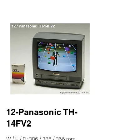
12-Panasonic TH-
14FV2
W / H / D : 386 / 385 / 366 mm