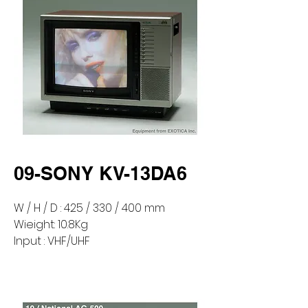
09-SONY KV-13DA6
W / H / D : 425 / 330 / 400 mm
Wieight: 10.8Kg
Input : VHF/UHF